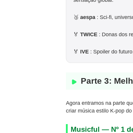
🥉
aespa
: Sci-fi, univer
🏅
TWICE
: Donas dos re
🏅
IVE
: Spoiler do futur
Parte 3: Mel
Agora entramos na parte que
criar música estilo K-pop d
Musicful — Nº 1 d