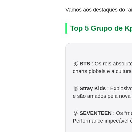
Vamos aos destaques do ran
Top 5 Grupo de K
🥇
BTS
: Os reis absolu
charts globais e a cultu
🥈
Stray Kids
: Explosiv
e são amados pela nova
🥉
SEVENTEEN
: Os “me
Performance impecável é 