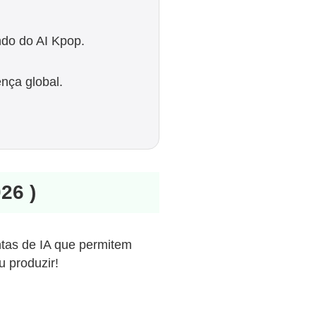
undo do AI Kpop.
nça global.
26 )
entas de IA que permitem
 produzir!