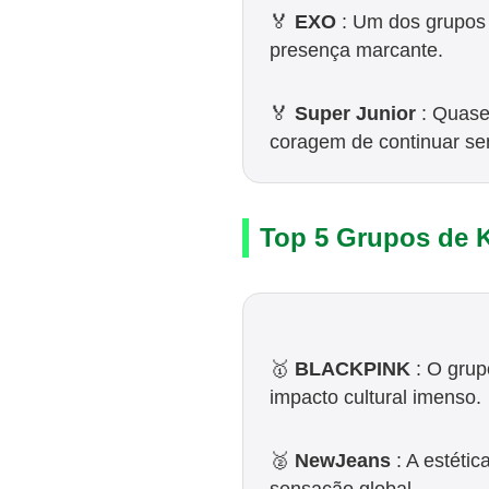
🏅
EXO
: Um dos grupos m
presença marcante.
🏅
Super Junior
: Quase 
coragem de continuar se
Top 5 Grupos de 
🥇
BLACKPINK
: O grup
impacto cultural imenso.
🥈
NewJeans
: A estéti
sensação global.