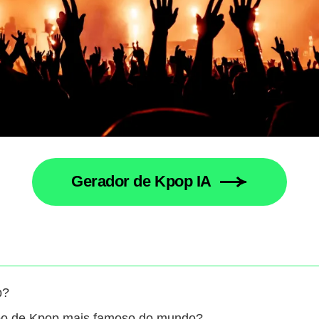
Gerador de Kpop IA
p?
upo de Kpop mais famoso do mundo?