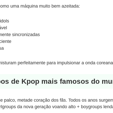
 como uma máquina muito bem azeitada:
idols
ável
mente sincronizadas
ciente
sa
isturam perfeitamente para impulsionar a onda coreana
pos de Kpop mais famosos do mun
 palco, metade coração dos fãs. Todos os anos surge
rlgroups da nova geração voando alto + boygroups lend