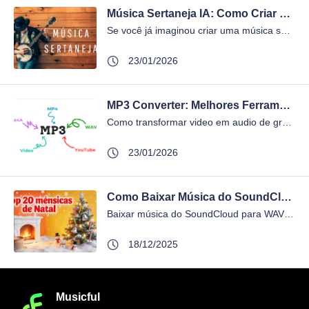
Música Sertaneja IA: Como Criar Sertanejo Brasileira Autêntica com IA?
Se você já imaginou criar uma música sertaneja daquelas que fazem até o tiozão da churrasqueira chorar, mas sem saber tocar nem “Asa Branca” no violã...
23/01/2026
MP3 Converter: Melhores Ferramentas Grátis & Guia Definitivo em 2026
Como transformar video em audio de graça e sem treta? Qual o melhor conversor de MP3? Seja em grupos musicais ou fóruns, as pessoas estão sempre faze...
23/01/2026
Como Baixar Música do SoundCloud para WAV e Criar Suas Próprias Músicas com IA
Baixar música do SoundCloud para WAV não é oficialmente suportado pela plataforma — e para criadores que precisam de áudio sem perdas, isso é um grand...
18/12/2025
Musicful