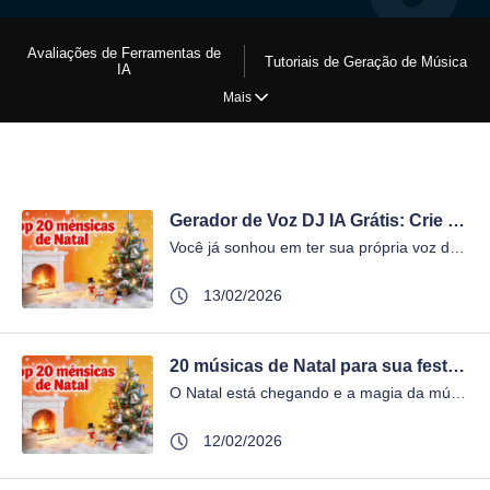
Avaliações de Ferramentas de
Tutoriais de Geração de Música
IA
Mais
Gerador de Voz DJ IA Grátis: Crie DJ Drops Profissionais em Minutos
Você já sonhou em ter sua própria voz de DJ online grátis, com som profissional, potente e cheio de estilo? Hoje isso já é possível. Graças aos gerado...
13/02/2026
20 músicas de Natal para sua festa + Playlist exclusiva
O Natal está chegando e a magia da música é parte essencial dessa época tão especial. Se você quer criar a atmosfera perfeita para sua festa ou reuni...
12/02/2026